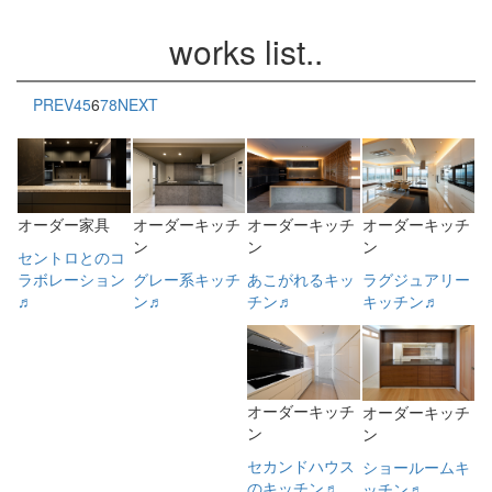
works list..
PREV
4
5
6
7
8
NEXT
オーダー家具
オーダーキッチ
オーダーキッチ
オーダーキッチ
ン
ン
ン
セントロとのコ
ラボレーション
あこがれるキッ
ラグジュアリー
グレー系キッチ
♬
チン♬
キッチン♬
ン♬
オーダーキッチ
オーダーキッチ
ン
ン
セカンドハウス
ショールームキ
のキッチン♬
ッチン♬