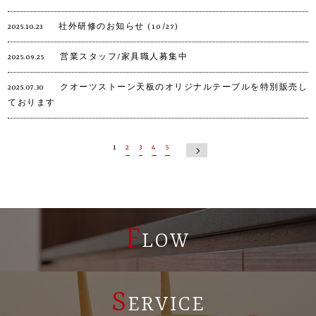
2025.10.23
社外研修のお知らせ (10/27)
2025.09.25
営業スタッフ/家具職人募集中
2025.07.30
クオーツストーン天板のオリジナルテーブルを特別販売し
ております
1
2
3
4
5
NEXT
F
LOW
S
ERVICE