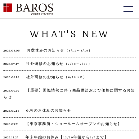
HOME
>
新着情報一覧
BAROS（バロス） ORDER FURNITURE
WHAT'S NEW
2026.08.05
お盆休みのお知らせ（8/11～8/16）
2026.07.17
社外研修のお知らせ（7/28～7/29）
2026.06.16
社外研修のお知らせ（6/26 PM）
2026.04.24
【重要】国際情勢に伴う商品供給および価格に関するお知
らせ
2026.04.16
G.Wのお休みのお知らせ
2026.03.23
【東京事務所・ショールームオープンのお知らせ】
2025.12.24
年末年始のお休み【12/29午後から1/4まで】