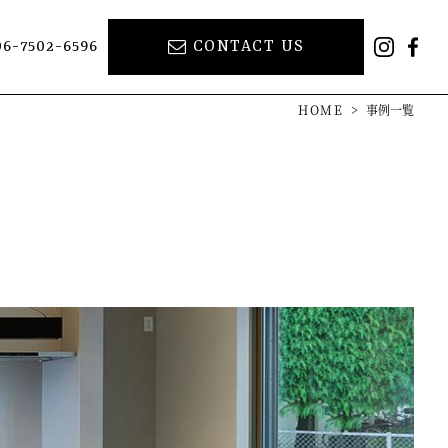
06-7502-6596
CONTACT US
inst
Fa
HOME
>
事例一覧