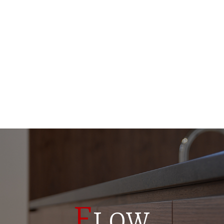
F
LOW